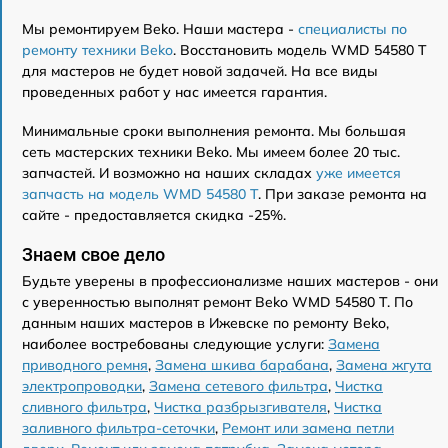
Мы ремонтируем Beko. Наши мастера -
специалисты по
ремонту техники Beko
. Восстановить модель WMD 54580 T
для мастеров не будет новой задачей. На все виды
проведенных работ у нас имеется гарантия.
Минимальные сроки выполнения ремонта. Мы большая
сеть мастерских техники Beko. Мы имеем более 20 тыс.
запчастей. И возможно на наших складах
уже имеется
запчасть на модель WMD 54580 T
. При заказе ремонта на
сайте - предоставляется скидка -25%.
Знаем свое дело
Будьте уверены в профессионализме наших мастеров - они
с уверенностью выполнят ремонт Beko WMD 54580 T. По
данным наших мастеров в Ижевске по ремонту Beko,
наиболее востребованы следующие услуги:
Замена
приводного ремня
,
Замена шкива барабана
,
Замена жгута
электропроводки
,
Замена сетевого фильтра
,
Чистка
сливного фильтра
,
Чистка разбрызгивателя
,
Чистка
заливного фильтра-сеточки
,
Ремонт или замена петли