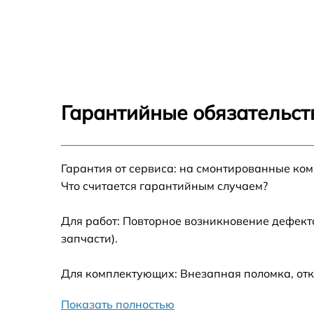
Замена шнура питания Beko DIN 5832
Корпусный ремонт (замена резинок,
креплений, кнопок) Beko DIN 5832
Ремонт платы управления (восстановление)
Beko DIN 5832
Гарантийные обязательст
Замена заливного клапана Beko DIN 5832
Гарантия от сервиса: на смонтированные ко
Замена панели управления Beko DIN 5832
Что считается гарантийным случаем?
Замена расходомера Beko DIN 5832
Для работ: Повторное возникновение дефект
запчасти).
Замена разбрызгивателя Beko DIN 5832
Для комплектующих: Внезапная поломка, отк
Замена пускового конденсатора
циркуляционного насоса Beko DIN 5832
Показать полностью