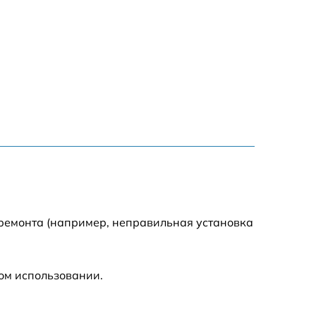
1000 р
850 р
2590 р
1550 р
1550 р
1600 р
 ремонта (например, неправильная установка
750 р
ом использовании.
1550 р