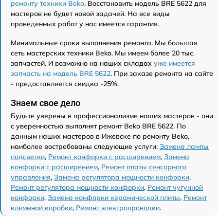
ремонту техники Beko
. Восстановить модель BRE 5622 для
мастеров не будет новой задачей. На все виды
проведенных работ у нас имеется гарантия.
Минимальные сроки выполнения ремонта. Мы большая
сеть мастерских техники Beko. Мы имеем более 20 тыс.
запчастей. И возможно на наших складах
уже имеется
запчасть на модель BRE 5622
. При заказе ремонта на сайте
- предоставляется скидка -25%.
Знаем свое дело
Будьте уверены в профессионализме наших мастеров - они
с уверенностью выполнят ремонт Beko BRE 5622. По
данным наших мастеров в Ижевске по ремонту Beko,
наиболее востребованы следующие услуги:
Замена лампы
подсветки
,
Ремонт конфорки с расширением
,
Замена
конфорки с расширением
,
Ремонт платы сенсорного
управления
,
Замена регулятора мощности конфорки
,
Ремонт регулятора мощности конфорки
,
Ремонт чугунной
конфорки
,
Замена конфорки керамической плиты
,
Ремонт
клеммной коробки
,
Ремонт электропроводки
.