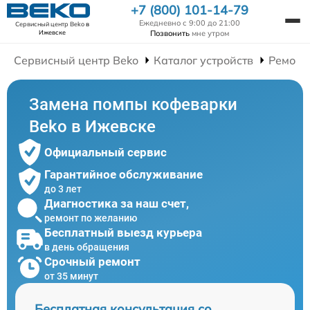
+7 (800) 101-14-79
Ежедневно с 9:00 до 21:00
Сервисный центр Beko
в
Позвонить
мне утром
Ижевске
Сервисный центр Beko
Каталог устройств
Ремонт
Замена помпы кофеварки
Beko в Ижевске
Официальный сервис
Гарантийное обслуживание
до 3 лет
Диагностика за наш счет,
ремонт по желанию
Бесплатный выезд курьера
в день обращения
Срочный ремонт
от 35 минут
Бесплатная консультация со