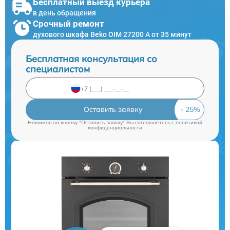
Бесплатный выезд курьера
в день обращения
Срочный ремонт
духового шкафа Beko OIM 27200 A от 35 минут
Бесплатная консультация со
специалистом
Оставить заявку
Нажимая на кнопку "Оставить заявку" Вы соглашаетесь c
политикой
конфиденциальности