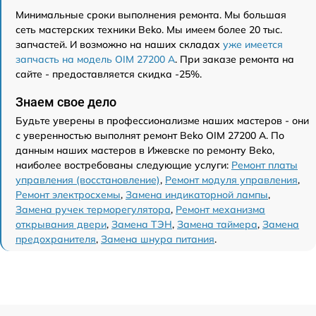
Минимальные сроки выполнения ремонта. Мы большая
сеть мастерских техники Beko. Мы имеем более 20 тыс.
запчастей. И возможно на наших складах
уже имеется
запчасть на модель OIM 27200 A
. При заказе ремонта на
сайте - предоставляется скидка -25%.
Знаем свое дело
Будьте уверены в профессионализме наших мастеров - они
с уверенностью выполнят ремонт Beko OIM 27200 A. По
данным наших мастеров в Ижевске по ремонту Beko,
наиболее востребованы следующие услуги:
Ремонт платы
управления (восстановление)
,
Ремонт модуля управления
,
Ремонт электросхемы
,
Замена индикаторной лампы
,
Замена ручек терморегулятора
,
Ремонт механизма
открывания двери
,
Замена ТЭН
,
Замена таймера
,
Замена
предохранителя
,
Замена шнура питания
.